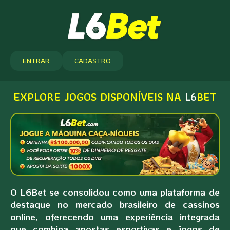
ENTRAR
CADASTRO
EXPLORE JOGOS DISPONÍVEIS NA
L6
BET
O L6Bet se consolidou como uma plataforma de
destaque no mercado brasileiro de cassinos
online, oferecendo uma experiência integrada
que combina apostas esportivas e jogos de