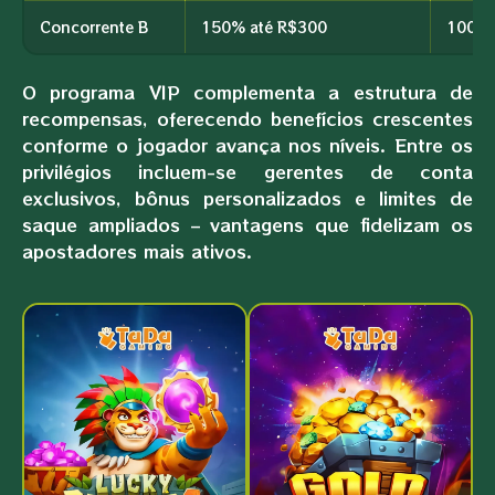
Concorrente B
150% até R$300
100 (t
O programa VIP complementa a estrutura de
recompensas, oferecendo benefícios crescentes
conforme o jogador avança nos níveis. Entre os
privilégios incluem-se gerentes de conta
exclusivos, bônus personalizados e limites de
saque ampliados – vantagens que fidelizam os
apostadores mais ativos.