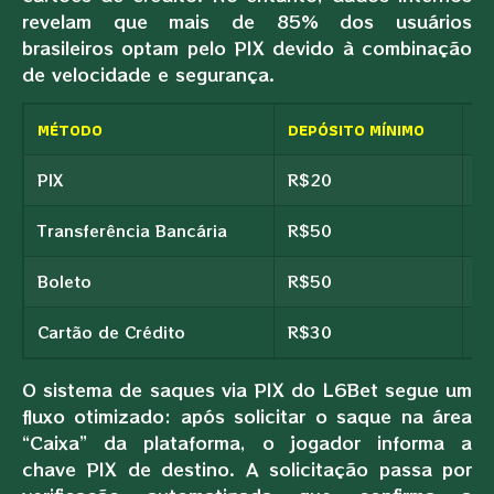
revelam que mais de 85% dos usuários
brasileiros optam pelo PIX devido à combinação
de velocidade e segurança.
MÉTODO
DEPÓSITO MÍNIMO
S
PIX
R$20
R
Transferência Bancária
R$50
R
Boleto
R$50
N
Cartão de Crédito
R$30
N
O sistema de saques via PIX do L6Bet segue um
fluxo otimizado: após solicitar o saque na área
“Caixa” da plataforma, o jogador informa a
chave PIX de destino. A solicitação passa por