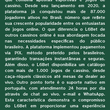
cassino. Desde seu lançamento em 2020, a
plataforma já conquistou mais de 87.000
jogadores ativos no Brasil, número que reflete
sua crescente popularidade entre os entusiastas
de jogos online. O que diferencia o L6Bet de
outros cassinos online é sua abordagem focada
nas necessidades específicas do público
brasileiro. A plataforma implementou pagamentos
via PIX, método preferido pelos brasileiros,
garantindo transações instantâneas e seguras.
Além disso, o L6Bet disponibiliza um catálogo
com mais de 1.000 jogos de cassino, desde
caça-níqueis clássicos até mesas de dealer ao
vivo. Outro ponto forte é o suporte nativo em
português, com atendimento 24 horas por dia
através de chat ao vivo, e-mail e WhatsApp.
Esta característica demonstra o compromisso
do L6Bet em proporcionar uma experiência