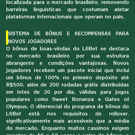
localizada para o mercado brasileiro, removendo
barreiras linguísticas que costumam afetar
plataformas internacionais que operam no país.
SISTEMA DE BÔNUS E RECOMPENSAS PARA
NOVOS JOGADORES
O bônus de boas-vindas do L6Bet se destaca
no mercado brasileiro por sua estrutura
abrangente e condições vantajosas. Novos
jogadores recebem um pacote inicial que inclui
um bônus de 100% no primeiro depósito até
R$500, além de 200 rodadas grátis distribuídas
em lotes de 20 por dia, válidas para jogos
populares como Sweet Bonanza e Gates of
Olympus. O diferencial do programa de bônus do
L6Bet está nos requisitos de rollover,
significativamente mais acessíveis que a média
do mercado. Enquanto muitos cassinos exigem
apostas de 40 a 50 vezes o valor do bônus, o